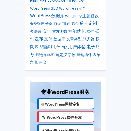
REST API
WordPress SEO
WordPress安全
WordPress数据库
主题
WP_Query
函数
加速
后台定制
分类列表
分页
前端
后台
性能优化
安全
插
多语言
官方函数
插件
件发布
支付
数据库
服务器
文章类型
权
用户体验
电子商
用户中心
限
深入理解
务
自定义字段
筛选
营销插件
表单
缩略图
角色
评论