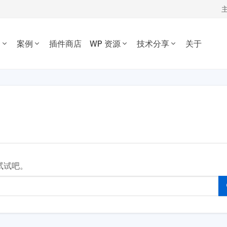
务
案例
插件商店
WP 资源
技术分享
关于
WORDPRESS开发技术分享
我的订单
定制开发
插件开发
主题案例
主题推荐
插件推荐
定制开发一套优质专属的
根据您的需求开发各种功
WordPress开发经验、代码片段，欢
资源下载
插件案例
电子商务主题
内容管理插件
dPress主题。
WordPress插件。
迎参考交流。
博客杂志主题
SEO/市场营销
退出
公司企业主题
电子商务插件
开发教程
技术专题
优化
主机托管
音乐视频主题
性能优化插件
主题开发分享
安全增强
WordPress网站可以在 1 秒
为您提供或帮您维护专为
学校教育主题
多语言插件
后台开发定制
性能优化加速
速打开。
WordPress优化的服务器
多用途主题
自定义字段/表单
前端开发技巧
WordPress数据库
试试吧。
房产/列表主题
注册登录/用户中心
开发文档手册
WooCommerce开发
O与全站运营
网站管理运营
多语言主题开发
的网站不仅有流量，更有转化。 我们提供从技术维护，内容运营、广告
WP新闻资讯
电子商务和支付
运维的一站式全生命周期服务。
高级插件商店