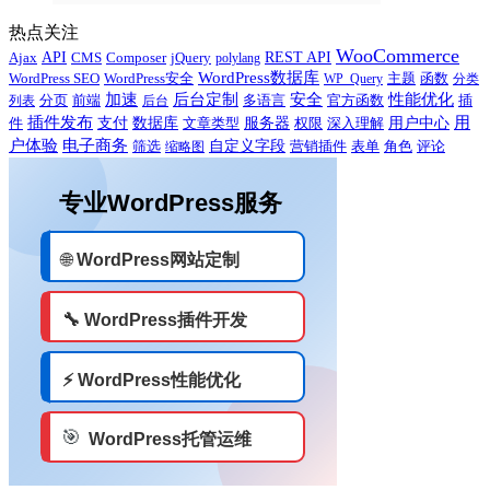
热点关注
WooCommerce
Ajax
API
CMS
Composer
jQuery
REST API
polylang
WordPress数据库
WordPress SEO
主题
WordPress安全
WP_Query
函数
分类
性能优化
加速
后台定制
安全
多语言
官方函数
插
列表
分页
前端
后台
用
插件发布
用户中心
件
支付
数据库
服务器
文章类型
权限
深入理解
户体验
电子商务
自定义字段
营销插件
评论
筛选
缩略图
表单
角色