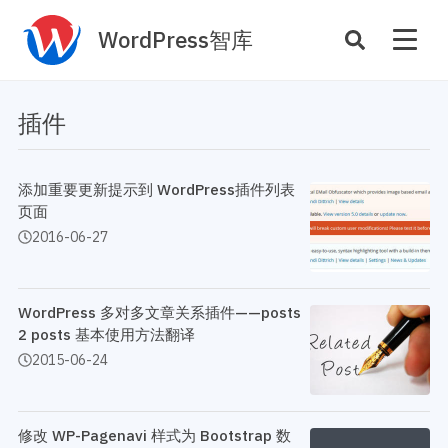
WordPress智库
插件开发
主题定制
插件
性能优化
主机托管
SEO与全站运营
添加重要更新提示到 WordPress插件列表
页面
2016-06-27
案例
商店
主题案例
插件商店
插件案例
WordPress 多对多文章关系插件——posts
2 posts 基本使用方法翻译
资源
开发手册
2015-06-24
主题推荐
主题开发手册
插件推荐
插件开发手册
修改 WP-Pagenavi 样式为 Bootstrap 数