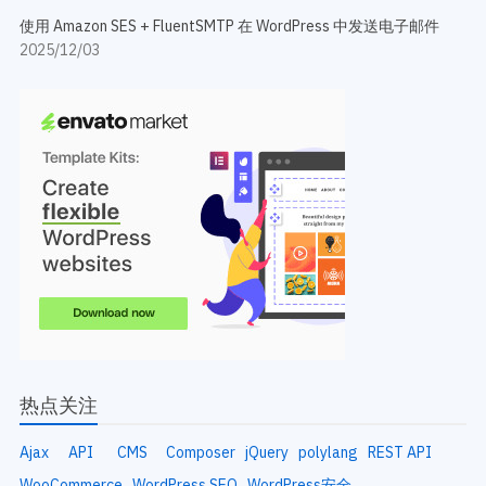
使用 Amazon SES + FluentSMTP 在 WordPress 中发送电子邮件
2025/12/03
热点关注
Ajax
API
CMS
Composer
jQuery
polylang
REST API
WooCommerce
WordPress SEO
WordPress安全