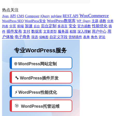
热点关注
WooCommerce
Ajax
API
CMS
Composer
jQuery
REST API
polylang
WordPress数据库
WordPress SEO
主题
WordPress安全
WP_Query
函数
分类
性能优化
加速
后台定制
安全
多语言
官方函数
插
列表
分页
前端
后台
用
插件发布
用户中心
件
支付
数据库
服务器
文章类型
权限
深入理解
户体验
电子商务
自定义字段
营销插件
评论
筛选
缩略图
表单
角色