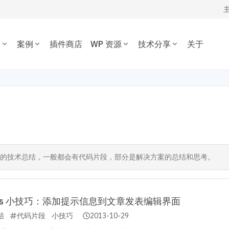
务
案例
插件商店
WP 资源
技术分享
关于
WORDPRESS开发技术分享
我的订单
定制开发
插件开发
主题案例
主题推荐
插件推荐
定制开发一套优质专属的
根据您的需求开发各种功
WordPress开发经验、代码片段，欢
资源下载
插件案例
电子商务主题
内容管理插件
dPress主题。
WordPress插件。
迎参考交流。
博客杂志主题
SEO/市场营销
退出
公司企业主题
电子商务插件
开发教程
技术专题
优化
主机托管
音乐视频主题
性能优化插件
主题开发分享
安全增强
WordPress网站可以在 1 秒
为您提供或帮您维护专为
学校教育主题
多语言插件
后台开发定制
性能优化加速
速打开。
WordPress优化的服务器
或插件时的技术总结，一般都会有代码片段，部分是解决方案的总结和思考。
多用途主题
自定义字段/表单
前端开发技巧
WordPress数据库
房产/列表主题
注册登录/用户中心
开发文档手册
WooCommerce开发
O与全站运营
网站管理运营
多语言主题开发
的网站不仅有流量，更有转化。 我们提供从技术维护，内容运营、广告
WP新闻资讯
电子商务和支付
ress 小技巧：添加提示信息到文章发表编辑界面
运维的一站式全生命周期服务。
结
代码片段
小技巧
2013-10-29
高级插件商店