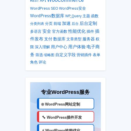
REST API
WordPress SEO
WordPress安全
WordPress数据库
主题
WP_Query
函数
加速
后台定制
分类列表
分页
前端
后台
性能优化
安全
插
多语言
官方函数
插件
件发布
支付
数据库
服务器
文章类型
权
用户体验
电子商
用户中心
限
深入理解
务
自定义字段
筛选
营销插件
表单
缩略图
角色
评论