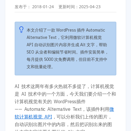
开发教程
技术专题
发布于：
2018-01-24
更新时间：
2025-04-23
主题开发分享
安全增强
后台开发定制
性能优化
前端开发技巧
WordPress数据库
本文介绍了一款 WordPress 插件 Automatic
开发文档手册
WooCommerce开发
Alternative Text，它利用微软计算机视觉
网站管理运营
多语言主题开发
API 自动识别图片内容并生成 Alt 文字，帮助
WP新闻资讯
电子商务和支付
SEO 从业者和编辑节省时间。插件安装简单，
每月提供 5000 次免费调用，但目前不支持中
服务咨询
登录
文和批量处理。
AI 技术这两年有多火热就不多提了，计算机视觉
是 AI 技术中的一个方面，今天我们要介绍一个和
计算机视觉有关的 WordPress插件
—— Automatic Alternative Text，该插件利用
微
软计算机视觉 API
，可以分析我们上传的图片，
自动识别出图片中的内容，然后把识别出来的图