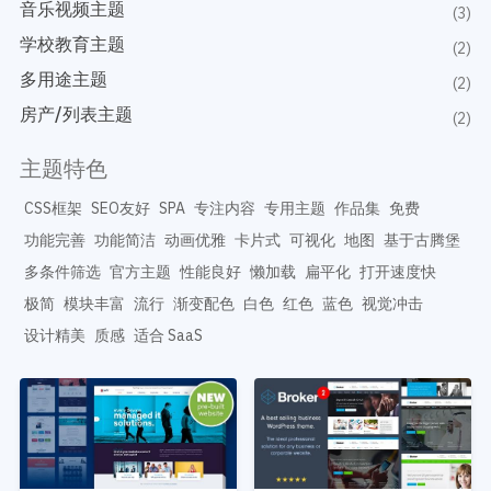
开发教程
音乐视频主题
技术专题
(3)
主题开发分享
学校教育主题
安全增强
(2)
后台开发定制
性能优化
多用途主题
(2)
前端开发技巧
WordPress数据库
房产/列表主题
(2)
开发文档手册
WooCommerce开发
网站管理运营
多语言主题开发
主题特色
WP新闻资讯
电子商务和支付
CSS框架
SEO友好
SPA
专注内容
专用主题
作品集
免费
服务咨询
登录
功能完善
功能简洁
动画优雅
卡片式
可视化
地图
基于古腾堡
多条件筛选
官方主题
性能良好
懒加载
扁平化
打开速度快
极简
模块丰富
流行
渐变配色
白色
红色
蓝色
视觉冲击
设计精美
质感
适合 SaaS