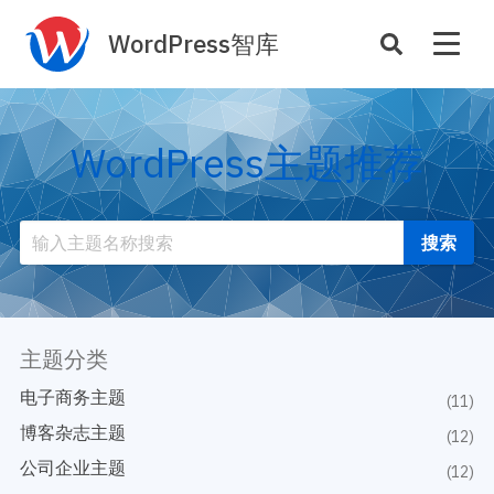
WordPress智库
插件开发
主题定制
WordPress主题推荐
性能优化
主机托管
SEO与全站运营
案例
商店
主题案例
插件商店
插件案例
主题分类
资源
开发手册
电子商务主题
(11)
主题推荐
主题开发手册
博客杂志主题
(12)
插件推荐
插件开发手册
公司企业主题
(12)