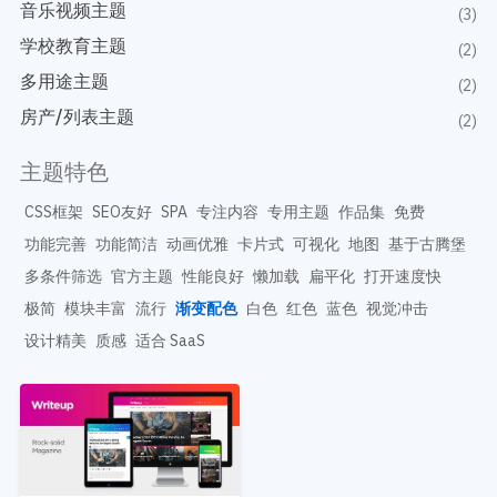
开发教程
音乐视频主题
技术专题
(3)
主题开发分享
学校教育主题
安全增强
(2)
后台开发定制
性能优化
多用途主题
(2)
前端开发技巧
WordPress数据库
房产/列表主题
(2)
开发文档手册
WooCommerce开发
网站管理运营
多语言主题开发
主题特色
WP新闻资讯
电子商务和支付
CSS框架
SEO友好
SPA
专注内容
专用主题
作品集
免费
服务咨询
登录
功能完善
功能简洁
动画优雅
卡片式
可视化
地图
基于古腾堡
多条件筛选
官方主题
性能良好
懒加载
扁平化
打开速度快
极简
模块丰富
流行
渐变配色
白色
红色
蓝色
视觉冲击
设计精美
质感
适合 SaaS