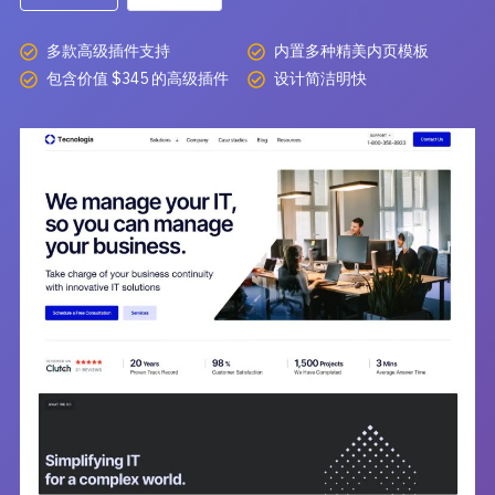
开发教程
技术专题
主题开发分享
安全增强
多款高级插件支持
内置多种精美内页模板
后台开发定制
性能优化
包含价值 $345 的高级插件
设计简洁明快
前端开发技巧
WordPress数据库
开发文档手册
WooCommerce开发
网站管理运营
多语言主题开发
WP新闻资讯
电子商务和支付
服务咨询
登录