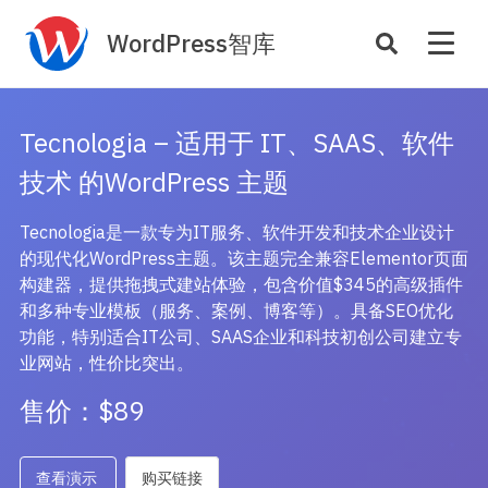
WordPress智库
插件开发
主题定制
Tecnologia – 适用于 IT、SAAS、软件
性能优化
主机托管
技术 的WordPress 主题
SEO与全站运营
Tecnologia是一款专为IT服务、软件开发和技术企业设计
的现代化WordPress主题。该主题完全兼容Elementor页面
案例
商店
构建器，提供拖拽式建站体验，包含价值$345的高级插件
主题案例
插件商店
和多种专业模板（服务、案例、博客等）。具备SEO优化
插件案例
功能，特别适合IT公司、SAAS企业和科技初创公司建立专
业网站，性价比突出。
资源
开发手册
售价：$89
主题推荐
主题开发手册
插件推荐
插件开发手册
查看演示
购买链接