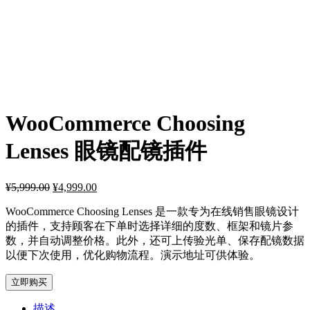
WooCommerce Choosing
Lenses 眼镜配镜插件
¥
5,999.00
原
¥
4,999.00
当
价
前
WooCommerce Choosing Lenses 是一款专为在线销售眼镜设计
为：
价
的插件，支持顾客在下单时选择详细的度数、框架和镜片参
¥5,999.00。
格
数，并自动调整价格。此外，还可上传验光单、保存配镜数据
为：
以便下次使用，优化购物流程。演示地址可供体验。
¥4,999.00。
立即购买
描述