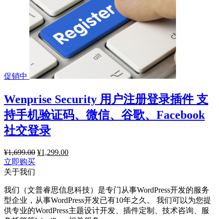
促销中
Wenprise Security 用户注册登录插件 支
持手机验证码、微信、谷歌、Facebook
社交登录
¥
1,699.00
原
¥
1,299.00
当
立即购买
价
前
关于我们
为：
价
¥1,699.00。
格
我们（文普睿思信息科技）是专门从事WordPress开发的服务
为：
型企业，从事WordPress开发已有10年之久。 我们可以为您提
¥1,299.00。
供专业的WordPress主题设计开发、插件定制、技术咨询、服